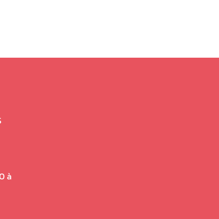
S
0 à