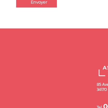
85 Av
34170
(nouve
0
Tel.