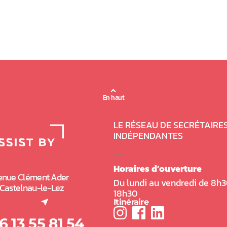
En haut
LE RÉSEAU DE SECRÉTAIRE
INDÉPENDANTES
Horaires d’ouverture
enue Clément Ader
Du lundi au vendredi de 8h3
 Castelnau-le-Lez
18h30
l onglet)
Itinéraire
6 13 55 81 54