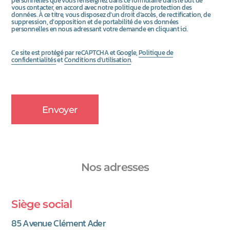
personnelles que vous renseignez dans ce formulaire dans le but de
vous contacter, en accord avec notre politique de protection des
données. À ce titre, vous disposez d’un droit d’accès, de rectification, de
suppression, d’opposition et de portabilité de vos données
personnelles en nous adressant votre demande en cliquant ici.
Ce site est protégé par reCAPTCHA et Google,
Politique de
(nouvel onglet)
(nouvel onglet)
confidentialités
et
Conditions d'utilisation
.
Nos adresses
Siège social
85 Avenue Clément Ader