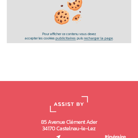
Pour afficher ce contenu vous devez
accepter les cookies
publicitaires
puis
recharger la page
.
85 Avenue Clément Ader
34170 Castelnau-le-Lez
(nouvel onglet)
Itinéraire