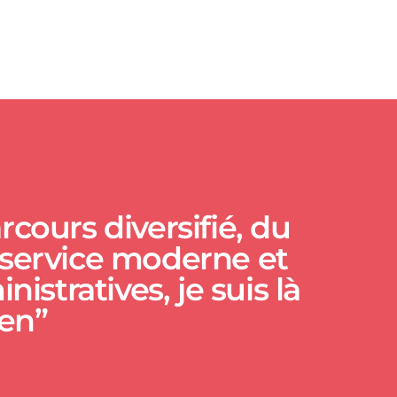
cours diversifié, du
n service moderne et
istratives, je suis là
ien”