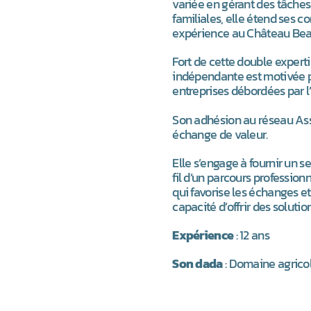
variée en gérant des tâches
familiales, elle étend ses 
expérience au Château Bea
Fort de cette double experti
indépendante est motivée p
entreprises débordées par l
Son adhésion au réseau Assis
échange de valeur.
Elle s’engage à fournir un se
fil d’un parcours professio
qui favorise les échanges et
capacité d’offrir des solutio
Expérience
: 12 ans
Son dada
: Domaine agricol